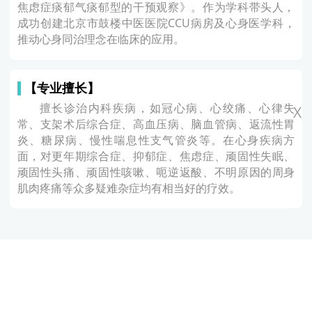
焦虑症痰郁气痰郁型的干预观察》。作为学科带头人，
成功创建北京市鼓楼中医医院CCU病房及心身医学科，
推动心身同治理念在临床的应用。
【专业擅长】
擅长诊治内科疾病，如冠心病、心绞痛、心律失
X
常、支架术后综合症、高血压病、脑血管病、返流性胃
炎、糖尿病、慢性喘息性支气管炎等。在心身疾病方
面，对更年期综合症、抑郁症、焦虑症、顽固性失眠、
顽固性头痛、顽固性咳嗽、呃逆返酸、不明原因的周身
肌肉疼痛等众多疑难杂症均有相当好的疗效。