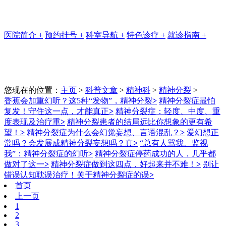
医院简介
+
预约挂号
+
科室导航
+
特色诊疗
+
就诊指南
+
您现在的位置：
主页
>
科普文章
>
精神科
>
精神分裂
>
香蕉会加重幻听？这5种“发物”，精神分裂
>
精神分裂症最怕
复发！守住这一点，才能真正
>
精神分裂症：轻度、中度、重
度表现及治疗重
>
精神分裂患者的结局远比你想象的更有希
望！
>
精神分裂症为什么会幻觉妄想、言语混乱？
>
爱幻想正
常吗？会发展成精神分裂妄想吗？真
>
“总有人骂我、监视
我”：精神分裂症的幻听
>
精神分裂症停药成功的人，几乎都
做对了这一
>
精神分裂症做到这四点，好起来并不难​！
>
别让
错误认知耽误治疗！关于精神分裂症的误
>
首页
上一页
1
2
3