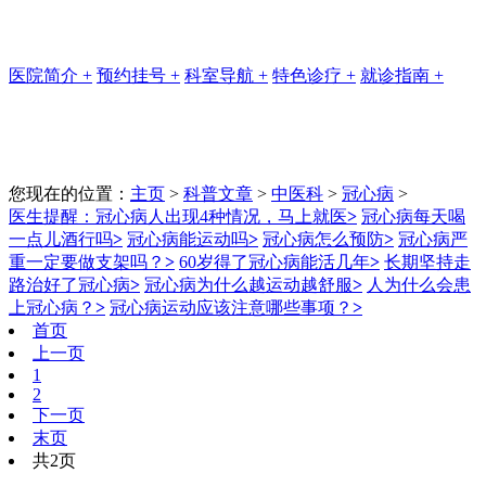
医院简介
+
预约挂号
+
科室导航
+
特色诊疗
+
就诊指南
+
您现在的位置：
主页
>
科普文章
>
中医科
>
冠心病
>
医生提醒：冠心病人出现4种情况，马上就医
>
冠心病每天喝
一点儿酒行吗
>
冠心病能运动吗
>
冠心病怎么预防
>
冠心病严
重一定要做支架吗？
>
60岁得了冠心病能活几年
>
长期坚持走
路治好了冠心病
>
冠心病为什么越运动越舒服
>
人为什么会患
上冠心病？
>
冠心病运动应该注意哪些事项？
>
首页
上一页
1
2
下一页
末页
共2页